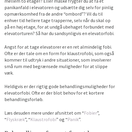
mellem to etager? Eller måske frygter du at få et
panikanfald i elevatoren og udsætte dig selv for pinlig
opmærksomhed fra de andre “ombord”? Vil du til
enhver tid hellere tage trapperne, selv når du skal op
på en høj etage, for at undgå ubehaget forbundet med
elevatorturen? Så har du sandsynligvis en elevatorfobi.
Angst for at tage elevatorer er en ret almindelig fobi.
Ofte er der tale om en form for klaustrofobi, som også
kommer til udtryk i andre situationer, som involverer
små rum med begrænsede muligheder for at slippe
væk.
Heldigvis er der rigtig gode behandlingsmuligheder for
elevatorfobi. Ofte er der blot behov for et kortere
behandlingsforløb.
Læs desuden mere under afsnittet om “
Fobier
”,
“
Flyskræk
”, “
Klaustrofobi
” og “
Panik
”.