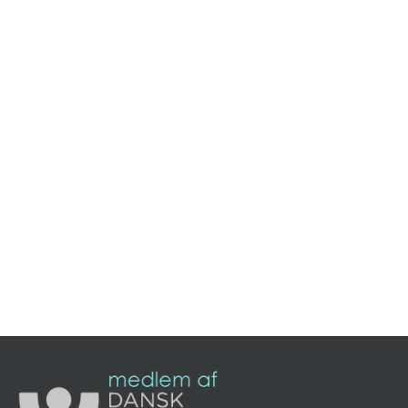
elevator, eller i et rum fyldt med mennesker.
Læs mere »
Panik
Hvis du har prøvet at have et panikanfald, så ved du at det
er en tilstand af voldsom angst og frygt, der kan opstå ud
af det blå.
Læs mere »
Kontakt mig vedrørende samtaler