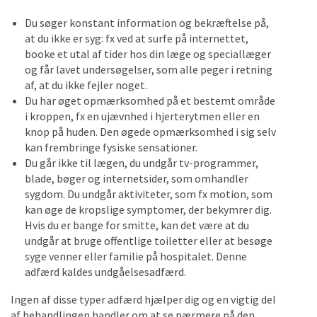
Du søger konstant information og bekræftelse på,
at du ikke er syg: fx ved at surfe på internettet,
booke et utal af tider hos din læge og speciallæger
og får lavet undersøgelser, som alle peger i retning
af, at du ikke fejler noget.
Du har øget opmærksomhed på et bestemt område
i kroppen, fx en ujævnhed i hjerterytmen eller en
knop på huden. Den øgede opmærksomhed i sig selv
kan frembringe fysiske sensationer.
Du går ikke til lægen, du undgår tv-programmer,
blade, bøger og internetsider, som omhandler
sygdom. Du undgår aktiviteter, som fx motion, som
kan øge de kropslige symptomer, der bekymrer dig.
Hvis du er bange for smitte, kan det være at du
undgår at bruge offentlige toiletter eller at besøge
syge venner eller familie på hospitalet. Denne
adfærd kaldes undgåelsesadfærd.
Ingen af disse typer adfærd hjælper dig og en vigtig del
af behandlingen handler om at se nærmere på den