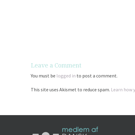
Supervisionens overordnede mål er kvalitetssikri
Leave a Comment
You must be
logged in
to post a comment.
This site uses Akismet to reduce spam.
Learn how 