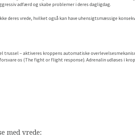
ggressiv adfærd og skabe problemer i deres dagligdag.
ke deres vrede, hvilket også kan have uhensigtsmæssige konsekve
en reel trussel – aktiveres kroppens automatiske overlevelsesmekanis
r forsvare os (The fight or flight response). Adrenalin udløses i 
se med vrede: