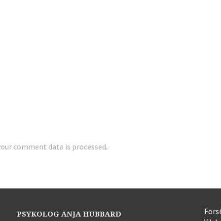
ng og professionsudvikling. Disse mål opnås ved fokuseret at arbe
Kontakt mig vedrørende samtaler
your comment data is processed
.
Fors
PSYKOLOG ANJA HUBBARD