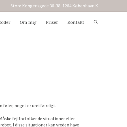
Store Kongensgade 36-38, 1264 København K
toder
Om mig
Priser
Kontakt
n føler, noget er uretfærdigt.
åske fejlfortolker de situationer eller
rebet. I disse situationer kan vreden have