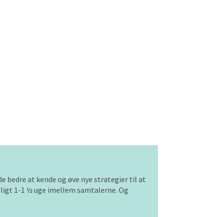
e bedre at kende og øve nye strategier til at
teligt 1-1 ½ uge imellem samtalerne. Og