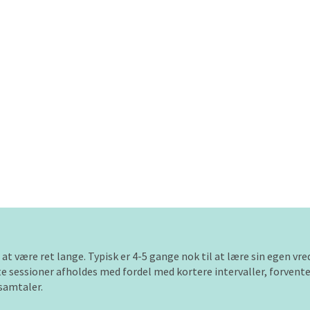
t være ret lange. Typisk er 4-5 gange nok til at lære sin egen vred
rste sessioner afholdes med fordel med kortere intervaller, forven
samtaler.