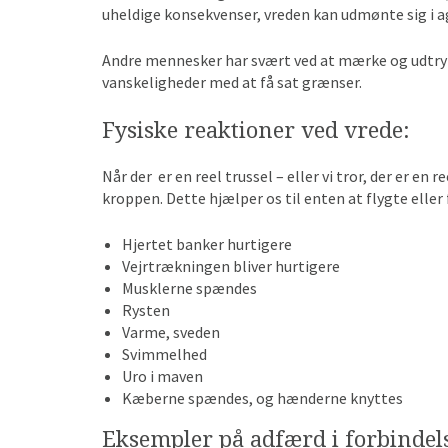
uheldige konsekvenser, vreden kan udmønte sig i a
Andre mennesker har svært ved at mærke og udtryk
vanskeligheder med at få sat grænser.
Fysiske reaktioner ved vrede:
Når der er en reel trussel – eller vi tror, der er 
kroppen. Dette hjælper os til enten at flygte elle
Hjertet banker hurtigere
Vejrtrækningen bliver hurtigere
Musklerne spændes
Rysten
Varme, sveden
Svimmelhed
Uro i maven
Kæberne spændes, og hænderne knyttes
Eksempler på adfærd i forbindel