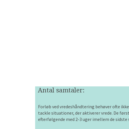
Antal samtaler:
Forløb ved vredeshåndtering behøver ofte ikke a
tackle situationer, der aktiverer vrede. De fø
efterfølgende med 2-3 uger imellem de sidste 